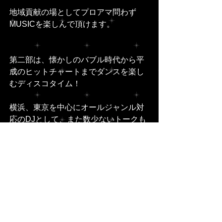
地域貢献の場としてプロアマ問わず
MUSICを楽しんで頂けます。
第二部は、懐かしのバブル時代から平
成のヒットチャートまでダンスを楽し
むディスコタイム！
横浜、東京を中心にオールジャンル対
応のDJとして、また数少ないトークも
出来るDJとして幅広い年齢層から支持
されているミスター横浜Dee-Jay A.K.I.
と、DISCO全盛期に東京MAHARAJA 
WEST、青山King＆Queen他、都内主
要クラブ、イベント等でのプレイ実績
を持つDJ ZU-KA、さらに、スペシャル
ゲストとしてラジオパーソナリティー
として活躍中の栗原治久が登場！