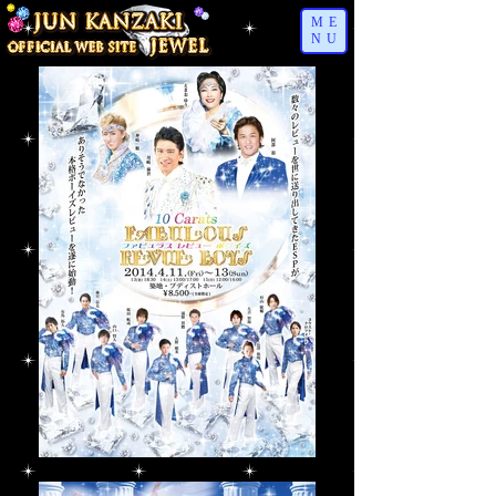
ME
NU