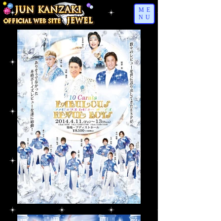
ME
NU