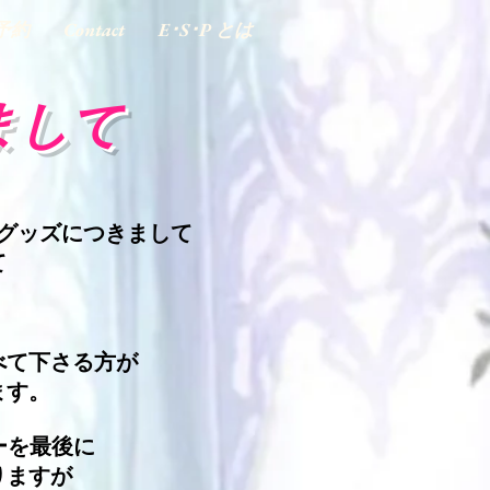
予約
Contact
E･S･P とは
まして
グッズにつきまして
て
べて下さる方が
ます。
ーを最後に
りますが