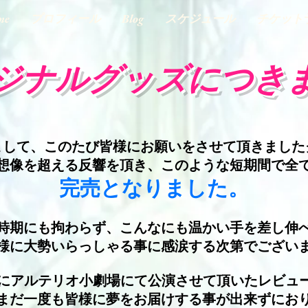
me
プロフィール
Blog
スケジュール
チケット
ジナルグッズにつき
まして、このたび皆様にお願いをさせて頂きました
想像を超える反響を頂き、このような短期間で全
完売となりました。
時期にも拘わらず、こんなにも温かい手を差し伸
様に大勢いらっしゃる事に感涙する次第でござい
月にアルテリオ小劇場にて公演させて頂いたレビュ
まだ一度も皆様に夢をお届けする事が出来ずにお