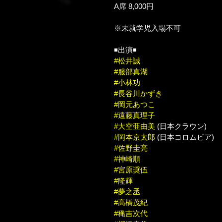
A席 8,000円
※未就学児入場不可
◾️出演◾️
#松井誠
#服部真湖
#小林功
#長谷川かずき
#岡元あつこ
#遠藤真理子
#大空亜由美
 (日本クラウン)
#岡本京太郎
 (日本コロムビア)
#佐野圭亮
#神崎順
#宮原奨伍
#隆輝
#夢之丞
#高橋茂紀
#穐吉次代