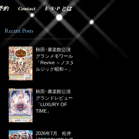
予約
Contact
E･S･P とは
Recent Posts
秋田･康楽館公演
グランメモワール
「Revive ～ノスタ
ルジック昭和～」
秋田･康楽館公演
グランドレビュー
「LUXURY OF
TIME」
2026年7月 松井