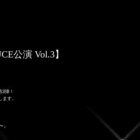
E公演 Vol.3】
第3弾！
します。
〜』