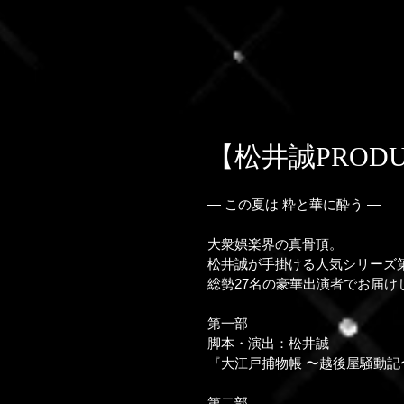
【松井誠PRODUC
— この夏は 粋と華に酔う —
大衆娯楽界の真骨頂。
松井誠が手掛ける人気シリーズ
総勢27名の豪華出演者でお届け
第一部
脚本・演出：松井誠
『大江戸捕物帳 〜越後屋騒動記
第二部