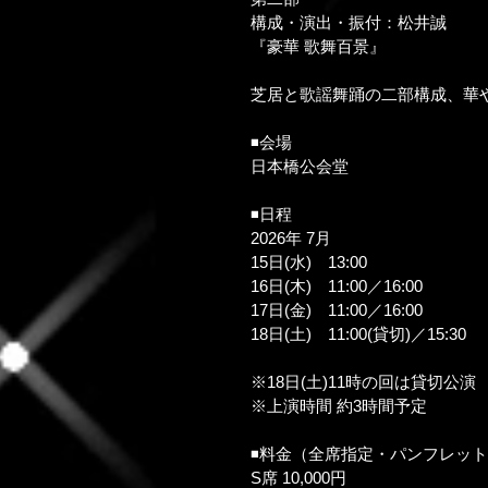
構成・演出・振付：松井誠
『豪華 歌舞百景』
芝居と歌謡舞踊の二部構成、華
◾️会場
日本橋公会堂
◾️日程
2026年 7月
15日(水)　13:00
16日(木)　11:00／16:00
17日(金)　11:00／16:00
18日(土)　11:00(貸切)／15:30
※18日(土)11時の回は貸切公演
※上演時間 約3時間予定
◾️料金（全席指定・パンフレッ
S席 10,000円