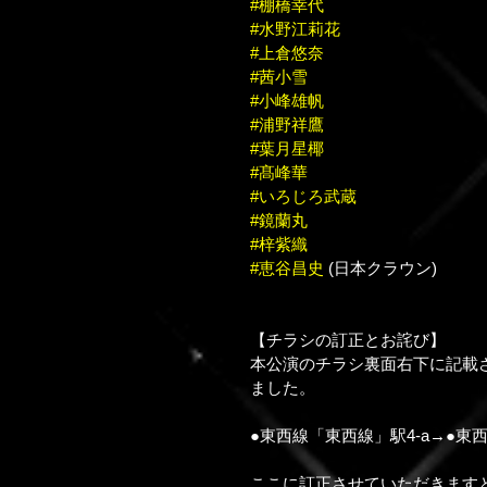
#棚橋幸代
#水野江莉花
#上倉悠奈
#茜小雪
#小峰雄帆
#浦野祥鷹
#葉月星椰
#髙峰華
#いろじろ武蔵
#鏡蘭丸
#梓紫織
#恵谷昌史
 (日本クラウン)
【チラシの訂正とお詫び】
本公演のチラシ裏面右下に記載
ました。
●東西線「東西線」駅4-a→●東西
ここに訂正させていただきます