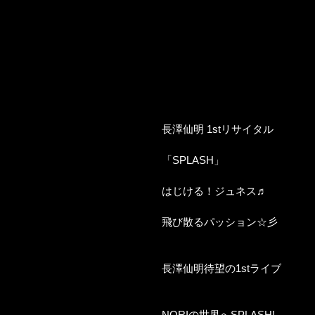
長澤仙明 1stリサイタル
「SPLASH」
はじける！ジュネス♬
飛び散るパッション☆彡
長澤仙明待望の1stライブ
NORIの世界へSPLASH!