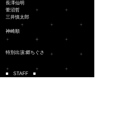
長澤仙明
菅沼哲
三井慎太郎
神崎順
特別出演:郷ちぐさ
■　STAFF　■
作・演出・振付｜神崎 順
照明｜磯野眞也･丸山武彦
音響｜松山典弘
舞台監督｜岩下宗一郎
衣装｜Jun's BRAND
衣装｜松井和江
作詞･作曲｜神崎 順
作詞｜松下展子