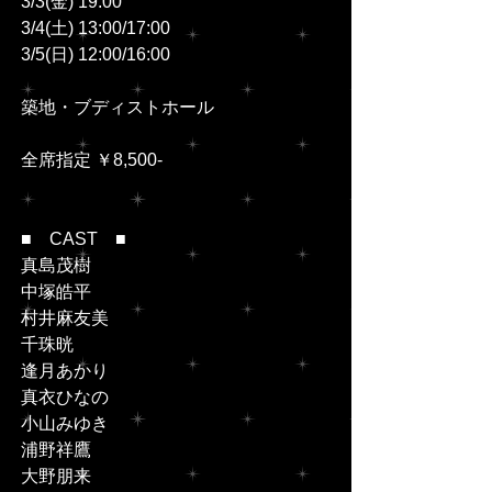
3/3(金) 19:00
3/4(土) 13:00/17:00
3/5(日) 12:00/16:00
築地・ブディストホール
全席指定 ￥8,500-
■　CAST　■
真島茂樹
中塚皓平
村井麻友美
千珠晄
逢月あかり
真衣ひなの
小山みゆき
浦野祥鷹
大野朋来