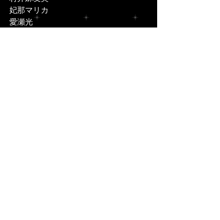
妃那マリカ
愛瀬光
永森彩乃
※三井慎太郎は 3､10～12､27～28日の
み出演いたします。
※永森彩乃は 24～28日のみ出演いたし
ます
■□■□■ チケット予約 ■□■□■
※ESPでのご予約フォームは
準備出来次第アップいたしますので
いましばらくお待ちください。
http://junkanzaki.cart.fc2.com/