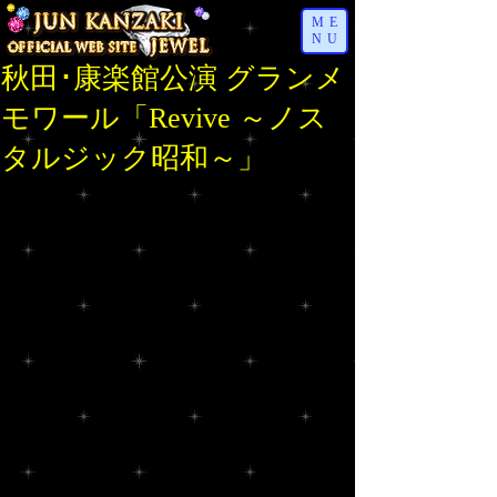
ME
NU
秋田･康楽館公演 グランメ
モワール「Revive ～ノス
タルジック昭和～」