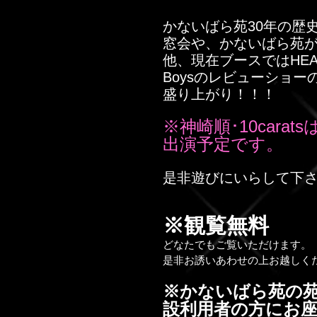
かないばら苑30年の歴
窓会や、かないばら苑
他、現在ブースではHEAT-
Boysのレビューショ
盛り上がり！！！
※神崎順･10cara
出演予定です。
是非遊びにいらして下
※観覧無料
どなたでもご覧いただけます。
是非お誘いあわせの上お越しく
※かないばら苑の
設利用者の方にお