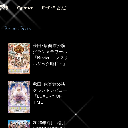
予約
Contact
E･S･P とは
Recent Posts
秋田･康楽館公演
グランメモワール
「Revive ～ノスタ
ルジック昭和～」
秋田･康楽館公演
グランドレビュー
「LUXURY OF
TIME」
2026年7月 松井