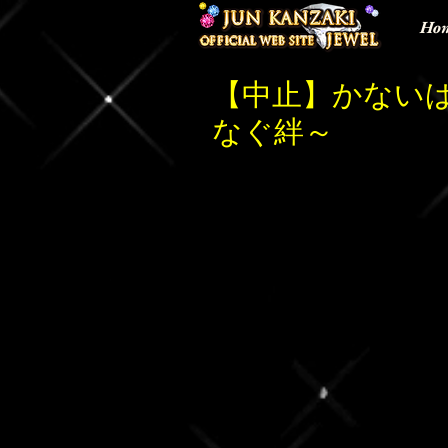
Ho
【中止】かないば
なぐ絆～