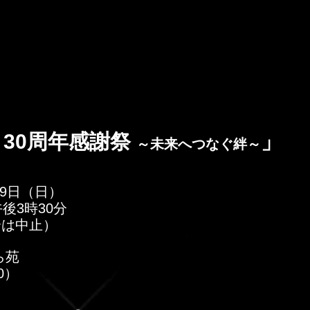
30周年感謝祭 
」
～未来へつなぐ絆～
19日（日）
後3時30分
合は中止）
ら苑
0）