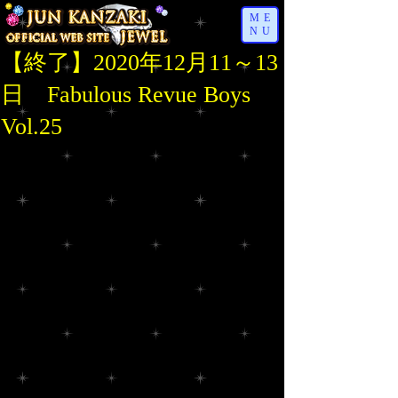
ME
NU
【終了】2020年12月11～13
日 Fabulous Revue Boys
Vol.25