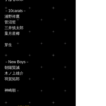
－10carats－
浦野祥鷹
菅沼哲
三井慎太郎
葉月星椰
芽生
－New Boys－
朝陽賢誠
木ノ上雄介
羽賀拓郎
神崎順