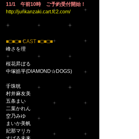
11/1　午前10時　ご予約受付開始！
http://junkanzaki.cart.fc2.com/
■□■□■ CAST ■□■□■
峰さを理
桜花昇ぼる
中塚皓平(DIAMOND☆DOGS)
千珠晄
村井麻友美
五条まい
二葉かれん
空乃みゆ
まいか美帆
妃那マリカ
すばる未来