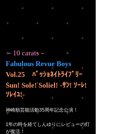
－10 carats－
Fabulous Revue Boys 
Vol.25　ﾊﾟｯｼｮﾈｲﾄﾗｲﾌﾞﾘｰ
Sun! Sole! Soliel! -ｻﾝ! ｿｰﾚ! 
ｿﾚｲﾕ!-
神崎順芸能活動35周年記念公演！
1年の時を経てしんゆりにレビューの灯
が復活！