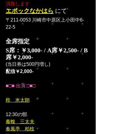
演致します
エポックなかはら
 にて
〒211-0053 川崎市中原区上小田中6-
22-5
全席指定
S席：￥3,000- / A席￥2,500- / B
席￥2,000-
(当日券は500円増し)
配信￥2,000-
■□■ 出演 □■□
桂　米太朗
12:30の部
毒蝮　三太夫
春風亭　柏枝