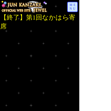
ME
NU
【終了】第1回なかはら寄
席