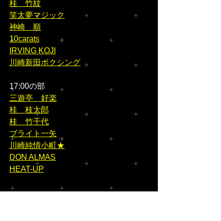
桂　竹紋
笑太夢マジック
神崎　順
10carats
IRVING KOJI
川崎新田ボクシング
17:00の部
三遊亭　好楽
桂　枝太郎
桂　竹千代
ブライト一矢
川崎純情小町★
DON ALMAS
HEAT-UP