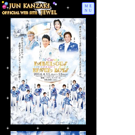
ME
NU